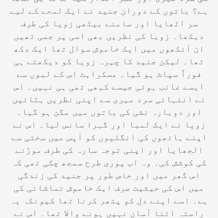
ہے؟ باتوں کے دوران جنید نے ایک لمحے کے لیے
سر اٹھایا اور سامنے بیٹھی زویا کی طرف
دیکھا۔ زویا کی نظریں بھی اسی پر جمی تھیں
ان آنکھوں میں ایک خاموش سوال تھا ایک دکھ
تھا۔ لیکن جنید کا چہرہ زویا کو دیکھتے ہی
فوراً سپاٹ ہو گیا۔ مسکراہٹ اس کے لبوں سے
ایسے غائب ہوئی جیسے کبھی تھی ہی نہیں۔ اس
نے انتہائی سرد مہری سے اپنی نظریں ہٹائیں
اور دوبارہ نشی کی باتوں میں مگن ہو گیا۔
زویا نے ایک لمبا اور گہرا سانس لیا۔ اس نے
اپنے ہاتھوں کی انگلیوں کو آپس میں سختی سے
الجھایا اور اپنی توجہ سارہ کی طرف موڑنے
کی کوشش کی۔ وہ اب پوری طرح سمجھ چکی تھی کہ
اس گھر میں اور خاص طور پر جنید کی زندگی
میں اس کی حیثیت صرف ایک خاموش تماشائی کی
ہے۔ اسے اپنے دل کو پتھر کرنا تھا کیونکہ یہ
راستہ اتنا آسان نہیں ہونے والا تھا۔ اس نے