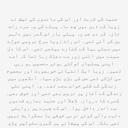
​جنید کی قربت اور اس کی سانسوں کی تپش نے
زویا کے ذہن میں چھ ماہ پہلے کی وہ سرد رات
تازہ کر دی جب وہ پہلی بار اس گھر میں دلہن
بن کر آئی تھی۔ اس رات زویا سرخ عروسی جوڑے
میں سمٹی بیڈ کے کنارے بیٹھی تھی۔ اس کا دل
سینے میں اتنی زور سے دھڑک رہا تھا کہ اسے
اپنی پسلیاں ٹوٹتی ہوئی محسوس ہو رہی
تھیں۔ زویا ایک انتہائی خوبصورت اور معصوم
سی لڑکی تھی جس کی بڑی بڑی سیاہ آنکھوں میں
زندگی کے کئی خواب سجے تھے۔ وہ اپنی نئی
زندگی کے آغاز پر نروس بھی تھی اور خوش بھی۔
کمرے کا دروازہ کھلا اور جنید بھاری قدموں
سے اندر داخل ہوا۔ اس کے چہرے پر روایتی
دلہے والی کوئی نرمی خوشی یا مسکراہٹ نہیں
تھی بلکہ اس کی پیشانی پر گہری سلوٹیں پڑی