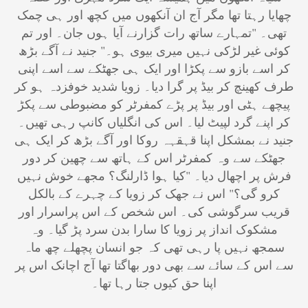
چھایا رہتا تھا مگر آج ان آنکھوں میں کچھ اور ہی چمک
تھی۔ "تمہارے ساتھ رات گزارنے آیا ہوں جان۔ اور تم
کوئی غیر لڑکی نہیں میری بیوی ہو۔" جنید نے آگے بڑھ
کر اسے بازو سے پکڑا اور ایک ہی جھٹکے سے اسے اپنی
طرف کھینچ کر بیڈ پر گرا دیا۔ زویا شدید خوفزدہ ہو کر
پیچھے ہٹی اور بیڈ پر پڑے کمفرٹر کو مضبوطی سے پکڑ
کر اپنے گرد لپیٹ لیا۔ اس کی انگلیاں کانپ رہی تھیں۔
جنید نے بمشکل اپنا قہقہہ روکا اور آگے بڑھ کر ایک ہی
جھٹکے سے وہ کمفرٹر اس کے ہاتھ سے چھین کر دور
فرش پر اچھال دیا۔ "کیا ہوا ڈارلنگ؟ مجھے خوش نہیں
کرو گی؟" اس نے جھک کر زویا کے چہرے کے بالکل
قریب سرگوشی کی۔ اس شخص کے اس پراسرار اور
مشکوک انداز پر زویا کا سارا بدن سرد پڑ گیا۔ وہ
سمجھ نہیں پا رہی تھی کہ جو انسان پچھلے چھ ماہ
سے اس کے سائے سے بھی دور بھاگتا تھا آج اچانک اس پر
اپنا حق کیوں جتا رہا تھا۔