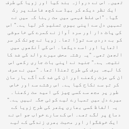
تھیں۔ اس نے دروازہ بند کیا اور زویا کی طرف
ایک نظر دیکھ کر بیڈ سے کچھ فاصلے پر رک
گیا۔ "اس غلط فہمی میں مت رہنا کہ میں نے
تمہیں دل سے اپنی بیوی تسلیم کر لیا ہے۔" اس
کی پاٹ دار اور سرد آواز نے کمرے کی خاموشی
کو بے دردی سے توڑا تھا۔ زویا نے چونک کر سر
اٹھایا اور اسے دیکھا۔ اس کی آنکھوں میں
الجھن تھی۔ "یہ رشتہ محض میرے والد کی ضد کا
نتیجہ ہے۔" جنید نے اپنی بات جاری رکھی اس
کا لہجہ برف کی طرح ٹھنڈا تھا۔ "میں نے صرف
ان کی عزت رکھنے اور ان کی ضد کے آگے ہار مان
کر تم سے نکاح کیا ہے۔ اس رشتے سے اور خاص
طور پر مجھ سے کسی چیز کی امید مت رکھنا۔
میرے دل میں تمہارے لیے کوئی جگہ نہیں ہے۔"
یہ الفاظ کسی بھاری پتھر کی طرح زویا کے
دماغ پر لگے تھے۔ اس کے سارے خواب جو اس نے
ایک خوشگوار اور محبت بھری زندگی کے لیے