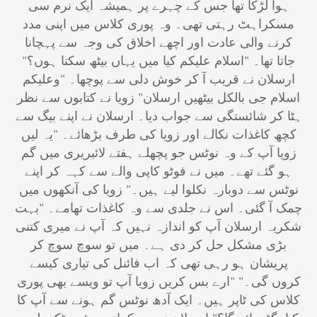
ہوا لڑکا تھا جس کے چہرے پر ہمیشہ ایک نرم سی
مسکراہٹ رہتی تھی۔ وہ پوری کلاس میں اپنی مدد
کرنے والی عادت اور اچھے اخلاق کی وجہ سے پہچانا
جاتا تھا۔ "اسلام علیکم کیا میں یہاں بیٹھ سکتا ہوں؟"
ارسلان نے قریب آ کر خوش دلی سے پوچھا۔ "وعلیکم
اسلام جی بالکل بیٹھیں ارسلان" زویا نے کتابوں سے نظر
ہٹا کر شائستگی سے جواب دیا۔ ارسلان نے اپنے بیگ سے
کچھ کاغذات نکالے اور زویا کی طرف بڑھائے۔ "یہ لیں
زویا آپ کے وہ نوٹس جو پچھلے ہفتے لائبریری میں گم
ہو گئے تھے۔ میں نے فوٹو کاپی والے سے کہہ کر اپنے
نوٹس سے دوبارہ نکلوا لیے ہیں۔" زویا کی آنکھوں میں
چمک آ گئی۔ اس نے جلدی سے وہ کاغذات تھامے۔ "بہت
شکریہ ارسلان آپ کو اندازہ نہیں کہ آپ نے میری کتنی
بڑی مشکل حل کر دی ہے۔ میں تو سوچ سوچ کر
پریشان ہو رہی تھی کہ اب فائنل کی تیاری کیسے
کروں گی۔" "ارے بس کریں زویا آپ تو ویسے بھی پوری
کلاس کی ٹاپر ہیں۔ ایک آدھ نوٹس گم ہونے سے آپ کا