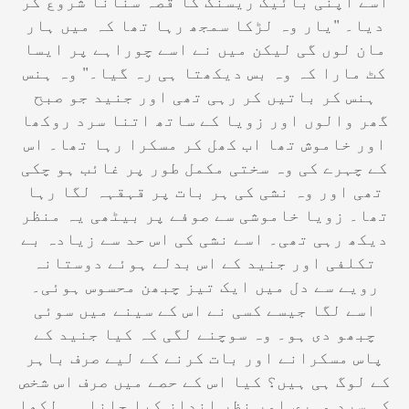
اسے اپنی بائیک ریسنگ کا قصہ سنانا شروع کر
دیا۔ "یار وہ لڑکا سمجھ رہا تھا کہ میں ہار
مان لوں گی لیکن میں نے اسے چوراہے پر ایسا
کٹ مارا کہ وہ بس دیکھتا ہی رہ گیا۔" وہ ہنس
ہنس کر باتیں کر رہی تھی اور جنید جو صبح
گھر والوں اور زویا کے ساتھ اتنا سرد روکھا
اور خاموش تھا اب کھل کر مسکرا رہا تھا۔ اس
کے چہرے کی وہ سختی مکمل طور پر غائب ہو چکی
تھی اور وہ نشی کی ہر بات پر قہقہہ لگا رہا
تھا۔ زویا خاموشی سے صوفے پر بیٹھی یہ منظر
دیکھ رہی تھی۔ اسے نشی کی اس حد سے زیادہ بے
تکلفی اور جنید کے اس بدلے ہوئے دوستانہ
رویے سے دل میں ایک تیز چبھن محسوس ہوئی۔
اسے لگا جیسے کسی نے اس کے سینے میں سوئی
چبھو دی ہو۔ وہ سوچنے لگی کہ کیا جنید کے
پاس مسکرانے اور بات کرنے کے لیے صرف باہر
کے لوگ ہی ہیں؟ کیا اس کے حصے میں صرف اس شخص
کی سرد مہری اور نظر انداز کیا جانا ہی لکھا