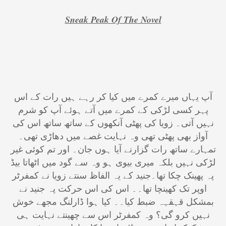
Sneak Peak Of The Novel
آپ یہاں میرے کمرے میں کیا کر رہے ہیں رات کے اس
پہر کسی لڑکی کے کمرے میں آتے ہوئے آپ کو شرم
نہیں آتی۔ زویا کی پھٹی آنکھوں کے ساتھ ساتھ اس کی
آواز بھی پھٹی تھی وہ نہایت غصے میں دھاڑی تھی۔
تمہارے ساتھ رات گزارنے آیا ہوں جان۔ اور تم کوئی غیر
لڑکی نہیں بلکہ میری بیوی ہو وہ سے گود میں اٹھاتا بیڈ
پہ پھینک چکا تھا۔جنید کے یہ الفاظ سنتے زویا نے کمفرٹر
اوپر تک کھینچا تھا۔۔ اس کی اس حرکت پہ جنید نے
بمشکل قہقہہ ضبط کیا۔۔ کیا ہوا ڈارلنگ مجھے خوش
نہیں کرو گی؟ وہ کمفرٹر اس سے چھینتے نہایت ہی