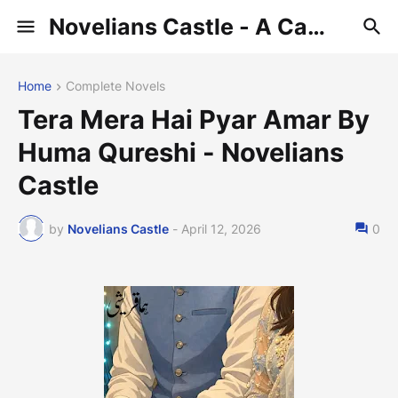
Novelians Castle - A Castle of Novelians
Home
Complete Novels
Tera Mera Hai Pyar Amar By
Huma Qureshi - Novelians
Castle
by
Novelians Castle
-
April 12, 2026
0