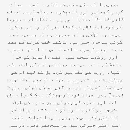
ملبوس انتہائی سنجیدہ لگ رہا تھا۔ اس نے
کرسی کھینچی اور خاموشی سے بیٹھ گیا۔ اس نے
کافی کا مگ اٹھایا اور پینے لگا۔ اس نے زویا
کی طرف ایک نظر دیکھنا بھی گوارا نہیں کیا
جیسے وہ لڑکی وہاں موجود ہی نہ ہو جیسے وہ
کوئی بے جان چیز ہو۔ ناشتہ ختم کرنے کے بعد
جنید اپنی کرسی سے اٹھا۔ اس نے انتہائی سرد
اور روکھے لہجے میں اپنے والدین کو خدا
حافظ کہا اور سیدھا مین دروازے کی طرف بڑھ
گیا۔ زویا کی نگاہیں کچھ پل کے لیے اس کی
چوڑی پشت پر ٹھہریں۔ اس کے دل میں ایک عجیب
سی کسک اٹھی کہ کیا واقعی اس کی کوئی اہمیت
نہیں؟ پھر اس نے خود کو جھٹکا ایک گہرا سانس
لیا اور جنید کی چھوٹی بہن سارہ کی طرف
متوجہ ہو گئی۔ سارہ گو کہ رشتے میں اس کی
نند تھی مگر اس کا رویہ ایسا تھا کہ زویا
اسے اپنی چھوٹی بہن ہی سمجھتی تھی۔ دوپہر