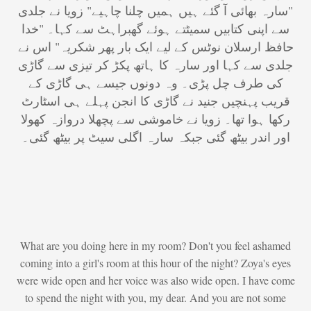
"سارہ بھائی آ گئے ہیں ہمیں چلنا چاہیے" زویا نے جلدی
سے اپنی کتابیں سمیٹتے ہوئے گھبراہٹ سے کہا۔ "خدا
حافظ ارسلان نوٹس کے لیے ایک بار پھر شکریہ" اس نے
جلدی سے کہا اور سارہ کا ہاتھ پکڑ کر تیزی سے گاڑی
کی طرف چل پڑی۔ وہ دونوں جیسے ہی گاڑی کے
قریب پہنچیں جنید نے گاڑی کا انجن پہلے ہی اسٹارٹ
رکھا ہوا تھا۔ زویا نے خاموشی سے پچھلا دروازہ کھولا
اور اندر بیٹھ گئی جبکہ سارہ اگلی سیٹ پر بیٹھ گئی۔
What are you doing here in my room? Don't you feel ashamed
coming into a girl's room at this hour of the night? Zoya's eyes
were wide open and her voice was also wide open. I have come
to spend the night with you, my dear. And you are not some