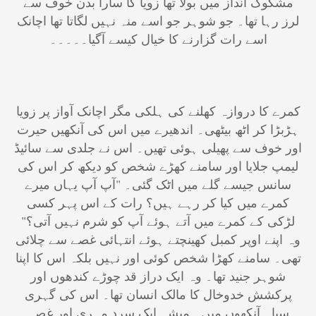
مشکوک انداز میں بولا تھا زویا کا سارا بدن خوف سے
لرز رہا تھا۔ جو شوہر جو اسے منہ نہیں لگاتا تھا اچانک
اسے رات گزارنے کا خیال کیسے آگیا۔۔۔۔۔
​کمرے کا دروازہ کھلنے کی ہلکی مگر اچانک آواز پر زویا
ہڑبڑا کر اٹھ بیٹھی۔ اندھیرے میں اس کی آنکھیں حیرت
اور خوف سے پھیلی ہوئی تھیں۔ اس نے جلدی سے سائیڈ
لیمپ جلایا اور سامنے کھڑے شخص کو دیکھ کر اس کی
سانس جیسے گلے میں اٹک گئی۔ "آپ آپ یہاں میرے
کمرے میں کیا کر رہے ہیں؟ رات کے اس پہر کسی
لڑکی کے کمرے میں آتے ہوئے آپ کو شرم نہیں آتی؟"
وہ اپنے اوپر کمبل کھینچتے ہوئے انتہائی غصے سے چلائی
تھی۔ سامنے کھڑا شخص کوئی اور نہیں بلکہ اس کا اپنا
شوہر جنید تھا۔ وہ ایک دراز قد چوڑے کندھوں اور
پرکشش خدوخال کا مالک انسان تھا۔ اس کی گہری
سیاہ آنکھوں میں ہمیشہ ایک سرد مہری اور غصہ