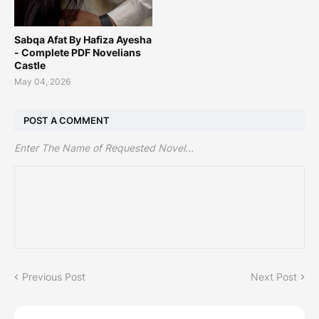
Sabqa Afat By Hafiza Ayesha
- Complete PDF Novelians
Castle
May 04, 2026
POST A COMMENT
Enter The Name of Requested Novel...
Previous Post
Next Post