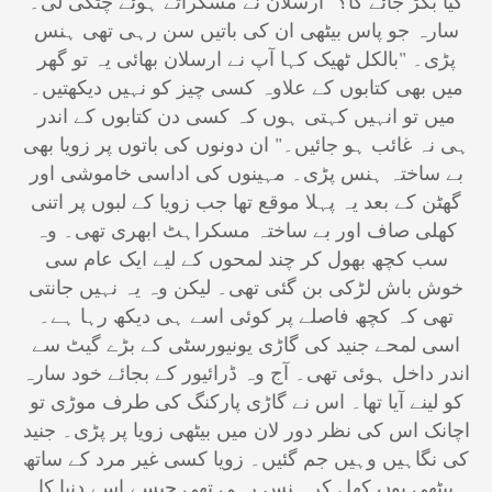
کیا بگڑ جائے گا؟" ارسلان نے مسکراتے ہوئے چٹکی لی۔
سارہ جو پاس بیٹھی ان کی باتیں سن رہی تھی ہنس
پڑی۔ "بالکل ٹھیک کہا آپ نے ارسلان بھائی یہ تو گھر
میں بھی کتابوں کے علاوہ کسی چیز کو نہیں دیکھتیں۔
میں تو انہیں کہتی ہوں کہ کسی دن کتابوں کے اندر
ہی نہ غائب ہو جائیں۔" ان دونوں کی باتوں پر زویا بھی
بے ساختہ ہنس پڑی۔ مہینوں کی اداسی خاموشی اور
گھٹن کے بعد یہ پہلا موقع تھا جب زویا کے لبوں پر اتنی
کھلی صاف اور بے ساختہ مسکراہٹ ابھری تھی۔ وہ
سب کچھ بھول کر چند لمحوں کے لیے ایک عام سی
خوش باش لڑکی بن گئی تھی۔ لیکن وہ یہ نہیں جانتی
تھی کہ کچھ فاصلے پر کوئی اسے ہی دیکھ رہا ہے۔
اسی لمحے جنید کی گاڑی یونیورسٹی کے بڑے گیٹ سے
اندر داخل ہوئی تھی۔ آج وہ ڈرائیور کے بجائے خود سارہ
کو لینے آیا تھا۔ اس نے گاڑی پارکنگ کی طرف موڑی تو
اچانک اس کی نظر دور لان میں بیٹھی زویا پر پڑی۔ جنید
کی نگاہیں وہیں جم گئیں۔ زویا کسی غیر مرد کے ساتھ
بیٹھی یوں کھل کر ہنس رہی تھی جیسے اسے دنیا کا