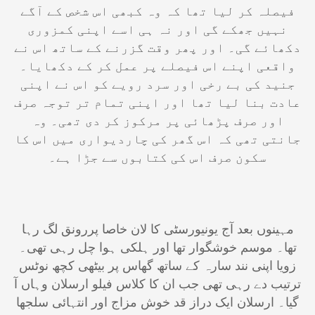
فیصلہ کر لیا تھا کہ وہ کبھی اس شخص کے آگے
نہیں جھکے گی اور نہ ہی اسے اپنی کمزوری
دکھائے گی۔ اور پھر وقت گزرنے کے ساتھ اس نے
واقعی اپنے اس فیصلے پر عمل کر کے دکھایا۔
جنید کی بے رخی اور سرد رویے کو اس نے اپنی
عادت بنا لیا تھا اور اپنی تمام تر توجہ صرف
اور صرف پڑھائی پر مرکوز کر دی تھی۔ وہ
جانتی تھی کہ اس گھر کی چاردیواری میں اس کا
سکون صرف اس کی کتابوں سے جڑا ہے۔
​مہینوں بعد آج یونیورسٹی کا لان خاصا پررونق لگ رہا
تھا۔ موسم خوشگوار تھا اور ہلکی ہوا چل رہی تھی۔
زویا اپنی نند سارہ کے ساتھ گھاس پر بیٹھی کچھ نوٹس
ترتیب دے رہی تھی جب ان کا کلاس فیلو ارسلان وہاں آ
گیا۔ ارسلان ایک دراز قد خوش مزاج اور انتہائی سلجھا