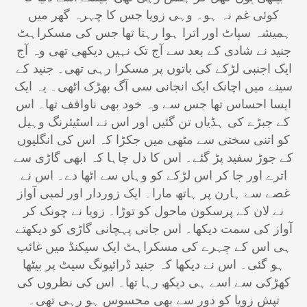
کوئی غم نہ ہو۔ وہی زویا جس کا چہرہ گھر میں
ہمیشہ سپاٹ اور اترا ہوا رہتا تھا جس کی مسکراہٹ
جنید نے شادی کے بعد سے آج تک نہیں دیکھی تھی وہ آج
ایک اجنبی لڑکے کی باتوں پر مسکرا رہی تھی۔ جنید کے
سینے میں اچانک ایک انجانی سی آگ بھڑک اٹھی۔ یہ ایک
ایسا احساس تھا جس سے وہ خود بھی ناواقف تھا۔ اس
کے جبڑے کی ہڈیاں تن گئیں اور اس نے اسٹیئرنگ وہیل
کو اتنی سختی سے مٹھی میں جکڑا کہ اس کی انگلیوں
کے جوڑ سفید پڑ گئے۔ اس کا دل چاہا کہ ابھی گاڑی سے
اترے اور جا کر اس لڑکے کو وہاں سے اٹھا دے۔ اس نے
غصے سے ہارن پر ہاتھ مارا۔ ایک زوردار اور لمبی آواز
نے لان کے پرسکون ماحول کو توڑا۔ زویا نے چونک کر
آواز کی سمت دیکھا۔ اس جانی پہچانی گاڑی کو دیکھتے
ہی اس کے چہرے کی مسکراہٹ ایک سیکنڈ میں غائب
ہو گئی۔ اس نے دیکھا کہ جنید ڈرائیونگ سیٹ پر بیٹھا
کھڑکی سے اسے ہی دیکھ رہا تھا۔ اس کی نظروں کی
تپش زویا کو دور سے بھی محسوس ہو رہی تھی۔