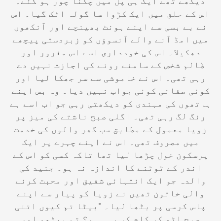
دیکھے تھے ایک ہی پل میں چکنا چور ہو گئے۔
اس کے حلق میں ایک کڑوا سا گولہ اٹک گیا۔ اس
نے بے بسی سے اپنے ہونٹ بھینچے اور آنکھوں
میں امڈ آنے والے آنسوؤں کو زبردستی پیچھے
دھکیلا۔ اس کی خودداری اسے اس مغرور اور
ظالم شخص کے سامنے رونے کی اجازت نہیں دے
رہی تھی۔ اس نے خاموشی سے سر جھکا لیا اور
کوئی صفائی کوئی جواب نہیں دیا۔ وہ بس اپنے
ہاتھوں کی مہندی کو دیکھتی رہی جو اب اسے بے
رنگ لگ رہی تھی۔ اگلی صبح ناشتے کی میز پر
زویا معمول کے مطابق سب گھر والوں کی خدمت
میں مصروف تھی۔ اس نے اپنے چہرے پر ایک
پرسکون خول چڑھا لیا تھا تاکہ کسی کو اس کے
اندر کے ٹوٹنے کا اندازہ نہ ہو۔ جنید کی
والدہ جو ایک انتہائی شفیق اور محبت کرنے
والی خاتون تھیں نے زویا کو پیار سے اپنے
پاس کرسی پر بٹھا لیا۔ "بیٹا تم کیوں اتنی
صبح اٹھ کر کام کر رہی ہو؟ تم بیٹھو اور