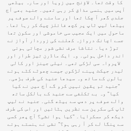
کا وقت تھا۔ لاؤنج میں زویا اور سارہ بیٹھی
آپس میں ہنسی مذاق کر رہی تھیں۔ جنید بھی آج
جلدی گھر آ چکا تھا اور سامنے والے صوفے پر
بیٹھا لیپ ٹاپ پر کچھ فائلز چیک کر رہا تھا۔
ماحول میں ایک عجیب سی خاموشی اور سکون تھا
جسے اچانک دروازہ کھلنے کی زوردار آواز نے
توڑ دیا۔ نتاشا عرف نشی شور مچاتی ہوئی
اندر داخل ہوئی۔ وہ ایک ماڈرن تیز طرار اور
لاپرواہ سی لڑکی تھی۔ نیلی جینز اور کالی
لیدر جیکٹ پہنے لڑکوں جیسے چھوٹے کٹے ہوئے
بالوں کے ساتھ وہ سیدھا جنید کی طرف بڑھی۔
"جنید تم یقین نہیں کرو گے آج میں نے کیا
کیا" وہ بے تکلفی سے جنید کے بالکل ساتھ
والے صوفے پر دھپ سے بیٹھ گئی۔ جنید نے لیپ
ٹاپ کی سکرین سے نظریں ہٹائیں اور اس کی طرف
دیکھ کر مسکرایا۔ "کیا ہوا نشی؟ آج پھر کسی
سے پنگا لے کر آ رہی ہو؟" نشی نے ہنستے ہوئے