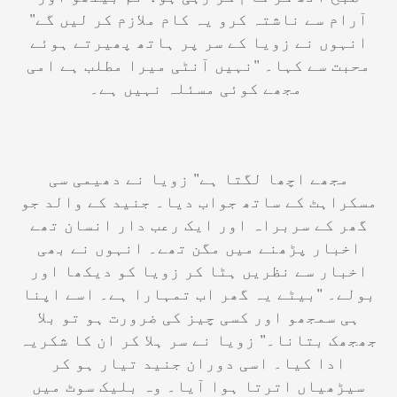
آرام سے ناشتہ کرو یہ کام ملازم کر لیں گے"
انہوں نے زویا کے سر پر ہاتھ پھیرتے ہوئے
محبت سے کہا۔ "نہیں آنٹی میرا مطلب ہے امی
مجھے کوئی مسئلہ نہیں ہے۔
مجھے اچھا لگتا ہے" زویا نے دھیمی سی
مسکراہٹ کے ساتھ جواب دیا۔ جنید کے والد جو
گھر کے سربراہ اور ایک رعب دار انسان تھے
اخبار پڑھنے میں مگن تھے۔ انہوں نے بھی
اخبار سے نظریں ہٹا کر زویا کو دیکھا اور
بولے۔ "بیٹے یہ گھر اب تمہارا ہے۔ اسے اپنا
ہی سمجھو اور کسی چیز کی ضرورت ہو تو بلا
جھجھک بتانا۔" زویا نے سر ہلا کر ان کا شکریہ
ادا کیا۔ اسی دوران جنید تیار ہو کر
سیڑھیاں اترتا ہوا آیا۔ وہ بلیک سوٹ میں